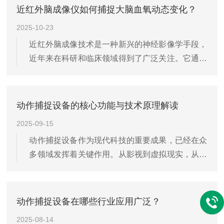
近红外脑成像仪如何捕捉大脑血氧动态变化？
2025-10-23
近红外脑成像技术是一种新兴的神经影像学手段，
近年来在科研和临床领域得到了广泛关注。它通过
检测大脑皮层的血氧动态变化，为研究大脑功能活
动以及诊断相关疾病提供了重要的工具。近红外脑
成像仪的工作原理基于近红外光的光学特性。近红
动作捕捉设备的核心功能与技术原理解读
外光波长范围大约在7...
2025-09-15
动作捕捉设备作为现代科技的重要成果，已经在众
多领域发挥着关键作用。从影视到虚拟现实，从体
育训练到医疗康复，动作捕捉技术的应用日益广
泛。本文将深入解读它的核心功能及其背后的技术
原理，帮助读者更好地理解这一前沿技术。一、核
动作捕捉设备在哪些行业应用广泛？
心功能（一）高精度运动...
2025-08-14