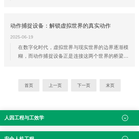
众多领域都有着极为广泛且深远的实际应用，为解
决现实问题提供了有力支持。在教育领域，行为观
察实验室的研究成果具有重要价值。通过对学生在
动作捕捉设备：解锁虚拟世界的真实动作
课堂上的行为进行观察...
2025-06-19
在数字化时代，虚拟世界与现实世界的边界逐渐模
糊，而动作捕捉设备正是连接这两个世界的桥梁之
一。它通过捕捉真实的人体动作，并将其转化为数
字信号，为虚拟世界注入了真实感和生命力。这种
技术不仅在娱乐产业中大放异彩，还在多个领域展
首页
上一页
下一页
末页
现出巨大的潜力和价值...
人因工程与工效学
安全人机工程