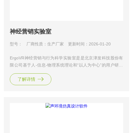
神经营销实验室
型号：
厂商性质：生产厂家
更新时间：2026-01-20
ErgoVR神经营销与行为科学实验室是是北京津发科技股份有
限公司基于人-信息-物理系统理论和“以人为中心”的用户研究
理念，以及VR虚拟现实测评技术，自主创新与配置的系统化
了解详情
神经营销与行为科学研究实验室。通过结合神经与行为科学研
究方法和虚拟现实技术，实现虚拟现实环境中的定量化营销与
行为研究。自主研发的ErgoVR人因分析引擎可对接VR开发引
擎，实现三维模型在虚拟现实环境中的呈现与交互，并在人员
与虚拟场