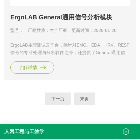
ErgoLAB General通用信号分析模块
型号：
厂商性质：生产厂家
更新时间：2026-01-20
ErgoLAB生理测试云平台，除针对EMG、EDA、HRV、RESP
信号的专业处理与分析软件之外，还提供了General通用信号
分析模块，如生物力学信号（角度，加速度等）、环境信号
了解详情
（温度、湿度、噪音、大气压、光照等）、皮温SKT、眼电
等，该分析模块默认为一般化的处理方式，可满足基本的信号
处理与分析统计。该模块可以结合人机环境同步平台和生理记
录系统采集到的所有生物信号进行离线处理和分析。可对信号
进行
下一页
末页
人因工程与工效学