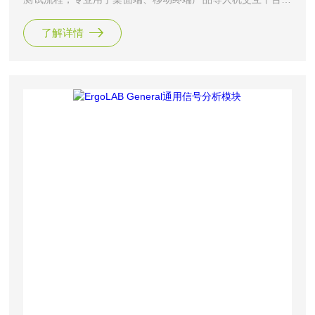
可用性测试，提供便捷的实验设计功能，具备网页/原型兴趣
了解详情
区自动识别与自定义编辑等功能，通过ErgoLAB人机环境同步
云平台支持在测试过程中实时采集与监控被试的各项数据指
标，为评价产品的有效性、满意度和可用性提供定量化的数据
依据，为产品开发者提供了从实验设计到结果报告的可用