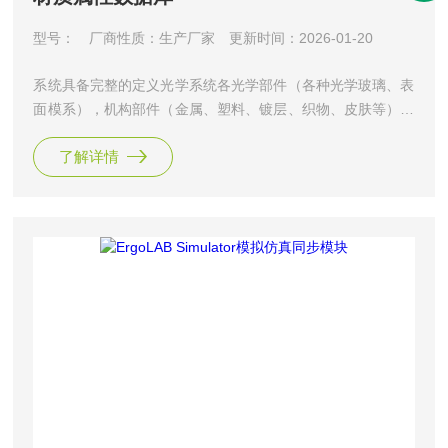
型号：
厂商性质：生产厂家
更新时间：2026-01-20
系统具备完整的定义光学系统各光学部件（各种光学玻璃、表
面模系），机构部件（金属、塑料、镀层、织物、皮肤等），
各光学部件与机构部件间的介质（空气、中空或其他气体等）
了解详情
材料，也可通过朗伯和高斯函数定义所有材料（金属、塑料、
镀层等）的全辐射BSDF属性，准确的反映出反射，吸收，透
射，散射，偏振等特定性质。