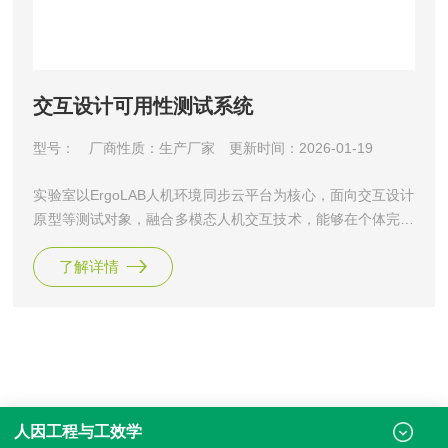
交互设计可用性测试系统
型号：
厂商性质：生产厂家
更新时间：2026-01-19
实验室以ErgoLAB人机环境同步云平台为核心，面向交互设计
原型等测试对象，融合多模态人机交互技术，能够在个体完成
不同人机交互任务时同步采集与分析多维度数据，如生理、眼
了解详情
动、脑电、脑成像、交互行为、行为视频、动作姿态、物理环
境等，分析个体的注意力、情绪、认知负荷、疲劳等状态，对
WEB产品设计优化和方案迭代提供客观量化的数据支撑。Erg
oLAB交互设计可用性测试系统是北京津发科技股份有限公司
基于“人-
人因工程与工效学