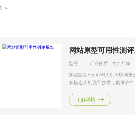
统
>
网站原型可用性测评
型号：
厂商性质：生产厂家
实验室以ErgoLAB人机环境
多模态人机交互技术，能够在个
据，如生理、眼动、脑电、脑成
析个体的注意力、情绪、认知负
了解详情
提供客观量化的数据支撑。