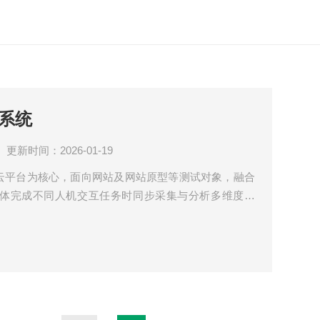
系统
更新时间：2026-01-19
同步云平台为核心，面向网站及网站原型等测试对象，融合
体完成不同人机交互任务时同步采集与分析多维度数
像、交互行为、行为视频、动作姿态、物理环境等，分
荷、疲劳等状态，对网站原型产品设计优化和方案迭代