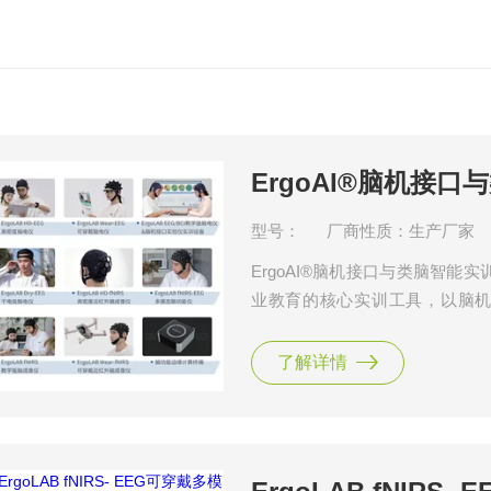
ErgoAI®脑机接
型号：
厂商性质：生产厂家
ErgoAI®脑机接口与类脑智
业教育的核心实训工具，以脑机
（如EEG、fNIRS）采集与
路，助力学生掌握脑机接口、类
了解详情
践教学同步进行，真正做到“干中