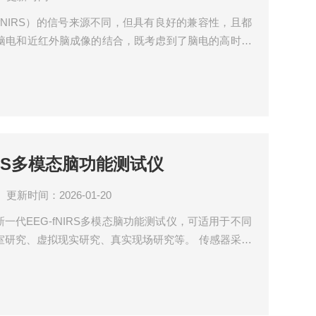
fNIRS）的信号来源不同，但具有良好的兼容性，且都
脑电和近红外脑成像的结合，既考虑到了脑电的高时间
高空间分辨率，抗运动干扰性强，适合自然状态下的任
电测量仪结合高密度近红外脑功能成像系统，实现高精
可根据研究需求定制测量阵列，适合成人、婴幼儿等不同
fNIRS多模态脑功能测试仪
更新时间：2026-01-20
新一代EEG-fNIRS多模态脑功能测试仪，可适用于不同
室研究、虚拟现实研究、真实现场研究等。 传感器采用
fNIRS多传感器信息融合技术，抗干扰能力强，数据同步
事件相关电位研究，HCI/BCI人机交互/脑机接口研究，f
像/多模态脑功能测