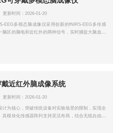
S- EEG可穿戴多模态脑成像仪
更新时间：2026-01-20
IRS-EEG多模态脑成像仪采用创新的fNIRS-EEG多传感
一脑区的脑电和近红外的两种信号，实时捕捉大脑血氧
征！提供血流动力学反应和电信号这两种不同来源的信
互补，具备精确捕捉脑活动的时空特征、增强多模态数
干扰能力等优势、在认知神经科学研究、以及脑-机
RS可穿戴近红外脑成像系统
更新时间：2026-01-20
设计为核心，突破传统设备对实验场景的限制，实现全
。其模块化传感器阵列支持灵活布局，结合无线自由活
可在自然行为状态下精准捕捉认知、情绪及运动相关脑
开源接口，该设备不仅支持实时脑血氧地图生成及状态