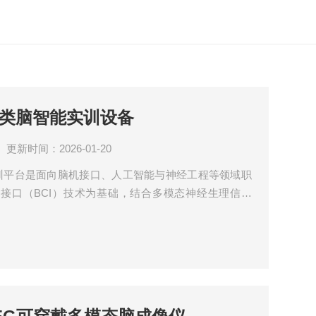
口与类脑智能实训设备
更新时间：2026-01-20
能实训平台是面向脑机接口、人工智能与神经工程等领域职
接口（BCI）技术为基础，结合多模态神经生理信号
分析，构建从脑机接口范式设计到智能应用的完整技术链
脑智能技术及应用开发能力，系统配套专业化教程，实
学”。