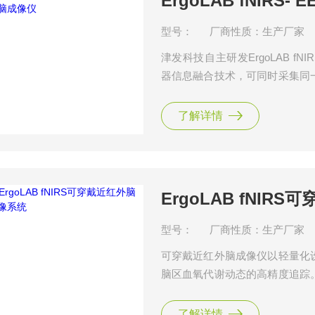
ErgoLAB fNIR
型号：
厂商性质：生产厂家
津发科技自主研发ErgoLAB fN
器信息融合技术，可同时采集同
代谢动态与神经电活动的双重特
息的同时，兼顾了时空分辨率的
了解详情
据的关联性分析、提高信号的抗
ErgoLAB fNI
型号：
厂商性质：生产厂家
可穿戴近红外脑成像仪以轻量化
脑区血氧代谢动态的高精度追踪
动模式与多模态数据同步能力，
功能活动。通过智能边缘计算与
了解详情