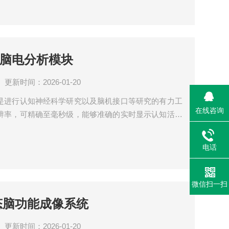
ERP脑电分析模块
更新时间：2026-01-20
是进行认知神经科学研究以及脑机接口等研究的有力工
在线咨询
辨率，可精确至毫秒级，能够准确的实时显示认知活动
状态。大脑活动模块可满足认知活动研究、脑功能定
状态监测，以及脑机接口应用等。 EEG/ERP高级数
电话
电测量系统采集到与EEG/ERP分析相关的脑电信号
微信扫一扫
态脑功能成像系统
更新时间：2026-01-20