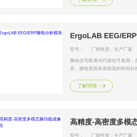
分析（如疲劳、负荷）
ErgoLAB EEG/
型号：
厂商性质：生产厂家
脑电信号检测与代谢信号检测，
具。脑电系统具有较高的时间分
在不同时间进程中的脑功能活动
位、以及情绪、认知负荷、警觉等
了解详情
据处理分析模块可以通过可穿戴脑
进行离线处理
高精度-高密度多模
型号：
厂商性质：生产厂家