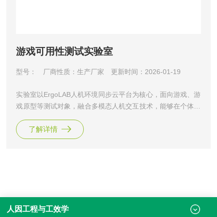
游戏可用性测试实验室
型号：
厂商性质：生产厂家
更新时间：2026-01-19
实验室以ErgoLAB人机环境同步云平台为核心，面向游戏、游
戏原型等测试对象，融合多模态人机交互技术，能够在个体完
成不同人机交互任务时同步采集与分析多维度数据，如生理、
了解详情
眼动、脑电、脑成像、交互行为、行为视频、动作姿态、物理
环境等，分析个体的注意力、情绪、认知负荷、疲劳等状态，
对游戏产品设计优化和方案迭代提供客观量化的数据支撑。Er
goLAB游戏可用性测试实验室是北京津发科技股份有限公司基
于“人-机
人因工程与工效学