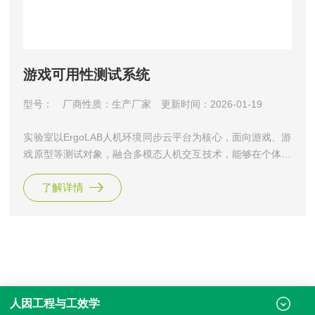
游戏可用性测试系统
型号：
厂商性质：生产厂家
更新时间：2026-01-19
实验室以ErgoLAB人机环境同步云平台为核心，面向游戏、游
戏原型等测试对象，融合多模态人机交互技术，能够在个体完
成不同人机交互任务时同步采集与分析多维度数据，如生理、
了解详情
眼动、脑电、脑成像、交互行为、行为视频、动作姿态、物理
环境等，分析个体的注意力、情绪、认知负荷、疲劳等状态，
对游戏产品设计优化和方案迭代提供客观量化的数据支撑。Er
goLAB游戏可用性测试系统是北京津发科技股份有限公司基
于“人-机-
人因工程与工效学