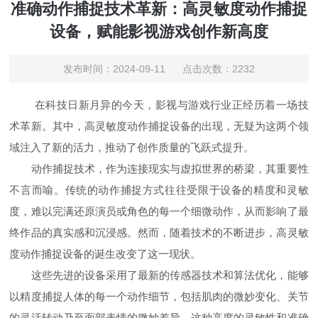
准确动作捕捉技术革新：高灵敏度动作捕捉
设备，赋能影视游戏创作新高度
发布时间：2024-09-11 点击次数：2232
在科技日新月异的今天，影视与游戏行业正经历着一场技
术革新。其中，高灵敏度动作捕捉设备的出现，无疑为这两个领
域注入了新的活力，推动了创作质量的飞跃式提升。
动作捕捉技术，作为连接现实与虚拟世界的桥梁，其重要性
不言而喻。传统的动作捕捉方式往往受限于设备的精度和灵敏
度，难以完满还原演员或角色的每一个细微动作，从而影响了最
终作品的真实感和沉浸感。然而，随着技术的不断进步，高灵敏
度动作捕捉设备的诞生改变了这一现状。
这些先进的设备采用了最新的传感器技术和算法优化，能够
以精度捕捉人体的每一个动作细节，包括肌肉的微妙变化、关节
的灵活转动乃至面部表情的微妙差异。这种高度的灵敏性和准确