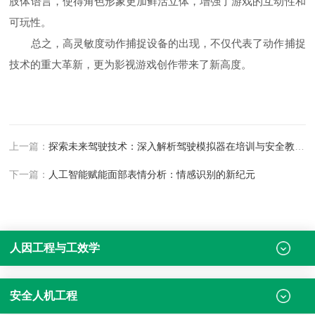
肢体语言，使得角色形象更加鲜活立体，增强了游戏的互动性和
可玩性。
总之，高灵敏度动作捕捉设备的出现，不仅代表了动作捕捉
技术的重大革新，更为影视游戏创作带来了新高度。
上一篇：
探索未来驾驶技术：深入解析驾驶模拟器在培训与安全教育中的应用与优势
下一篇：
人工智能赋能面部表情分析：情感识别的新纪元
人因工程与工效学
安全人机工程