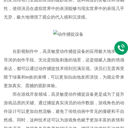
性，使得演员在虚拟世界中的表演能够与现实世界中的表现几乎
无异，极大地增强了观众的代入感和沉浸感。
在影视制作中，高灵敏度动作捕捉设备的应用极大地丰富了
导演的创作手段。无论是惊险刺激的场景，还是细腻入微的情感
表达，都可以通过动作捕捉技术得到完满呈现。演员们无需再受
限于绿幕和te效的束缚，可以更加自由地发挥演技，为观众带来
更加真实、震撼的观影体验。
而在游戏开发领域，高灵敏度动作捕捉设备更是成为了提升
游戏品质的关键。通过捕捉真实演员的动作数据，游戏角色的动
作设计可以更加自然流畅，避免了传统动画中常见的僵硬和不自
然感。同时，这种技术还可以为游戏角色赋予更加丰富的表情和