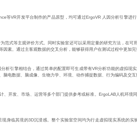
sys VRXperience等VR开发平台制作的产品原型，均可通过ErgoVR 
行为范式等主观评价方式。同时实验室还可以采用定量的研究方法，在可
等因素。通过主客观数据的交叉分析，能够获得用户在测试过程中更加完
oVR人因分析引擎相结合，通过简单的配置即可生成带有VR分析功能的虚拟
、脑电数据、脑成像、生物力学、环境、动作捕捉数据、行为编码及交互
、开发、市场、运营等多个部门提供参考或标准。ErgoLAB人机环
，呈现身临其境的3D沉浸感。整个实验室空间均为行走虚拟现实系统的