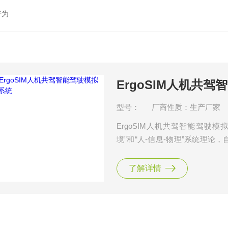
行为
ErgoSIM人机共
型号：
厂商性质：生产厂家
ErgoSIM人机共驾智能驾驶
境”和“人-信息-物理”系统理
一种方法。$nErgoSIM人机共
心，通过实时同步采集多维度人
了解详情
态，进而对智能系统进行评价优