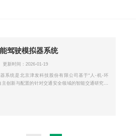
驾智能驾驶模拟器系统
更新时间：2026-01-19
模拟器系统是北京津发科技股份有限公司基于“人-机-环
论，自主创新与配置的针对交通安全领域的智能交通研究的
驾智能驾驶模拟器以ErgoLAB人车路环境测试云平台为核
、车、路、环境数据，分析不同环境与任务下人员的状
化。