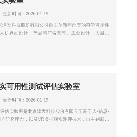
试实验室
更新时间：2026-01-19
是北京津发科技股份有限公司自主创新与配置的科学可用性
人机界面设计、产品与广告营销、工业设计、人因工
学等研究领域。实验室可用于任意类型信息交互界面的
ad、VR虚拟现实等，以及应用程序和原型设计。
虚拟现实可用性测试评估实验室
更新时间：2026-01-19
性测试评估实验室是北京津发科技股份有限公司基于人-信息-
用户研究理念，以及VR虚拟现实测评技术，自主创新与
试实验室。适用于智能化产品与装备虚拟数字样机的可
实三维可视化场景中实时显示产品设计与人机交互反馈效