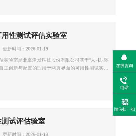
与人机交互数据，综合评价和验证产品可用性。
型可用性测试评估实验室
更新时间：2026-01-19
试评估实验室是北京津发科技股份有限公司基于“人-机-环
在线咨询
论，自主创新与配置的适用于网页界面的可用性测试实验
期，能够帮助设计与开发者在网页产品开发初期的方案
案、产品销售疲软期找出问题症结。实验室广泛应用于
电话
的产品与广告营销、网页产品可用性测试等。
微信扫一扫
用性测试评估验室
更新时间：2026-01-19