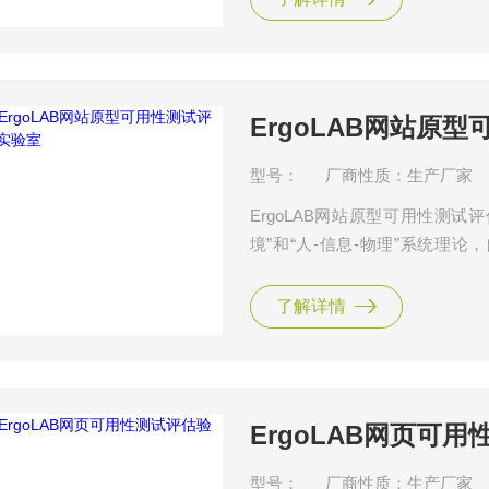
果，并能够同步采集多维度人因
ErgoLAB网站原
型号：
厂商性质：生产厂家
ErgoLAB网站原型可用性测
境”和“人-信息-物理”系统理
室。适用于网页设计的全生命周
评审和产品投产阶段提供改进方
了解详情
网页端的人机界面设计、网页端
ErgoLAB网页可
型号：
厂商性质：生产厂家