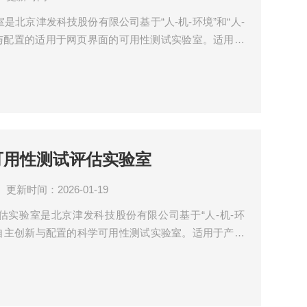
室是北京津发科技股份有限公司基于“人-机-环境”和“人-
新与配置的适用于网页界面的可用性测试实验室。适用于
助设计与开发者在网页产品开发初期的方案评审和产品
售疲软期找出问题症结。实验室广泛应用于网页端的人
告营销、网页产品可用性测试等。
端可用性测试评估实验室
更新时间：2026-01-19
试评估实验室是北京津发科技股份有限公司基于“人-机-环
论，自主创新与配置的科学可用性测试实验室。适用于产品
计与开发者在产品开发初期的方案评审和产品投产阶段
于基于移动终端的人机界面设计、产品与广告营销、工
行为学等研究领域。