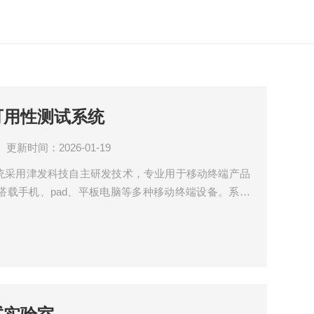
端可用性测试系统
更新时间：2026-01-19
试系统采用津发科技自主研发技术，专业用于移动终端产品
搭载手机、pad、平板电脑等多种移动终端设备。系统
直接读取移动终端原型，并在用户与移动终端交互过程
与此同时，还可将交互行为数据，如手指的点击、滑
多维度数据同步采集与分析。