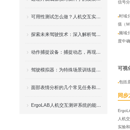
信号分
时域
可用性测试怎么做？人机交互实验室的标准操作流程
值（M
频域
探索未来驾驶技术：深入解析驾驶模拟器在培训与安全教育中的应用与优势
度中确
动作捕捉设备：捕捉动态，再现真实
可视化
驾驶模拟器：为特殊场景训练提供定制化解决方案
包括原
面部表情分析的几个常见任务和基本算法
同步
ErgoLAB人机交互测评系统的能特分析
Erg
人机交
实验和