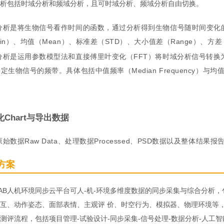
析包括时域分析和频域分析，且可时域分析、频域分析自由切换。
分析是将生物信号看作时间的函数，通过分析得到生物信号随时间变化的
in）、均值（Mean）、标准差（STD）、大小值差（Range）、方差（V
分析是运用参数模型法和直接傅里叶变化（FFT）将时域分析信号转换
定生物信号的频带。具体包括中值频率（Median Frequency）与均值频率
Chart与导出数据
始数据Raw Data、处理数据Processed、PSD数据以及整体结果报
方案
oLAB人机环境同步云平台可人-机-环境多维度数据的同步采集与综合分
互、动作姿态、面部表情、主观评 价、时空行为、模拟器、物理环境等
测评流程，包括项目管理-试验设计-同步采集-信号处理-数据分析-人工