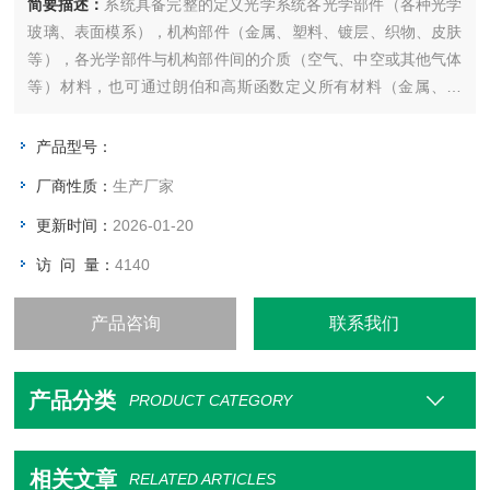
简要描述：
系统具备完整的定义光学系统各光学部件（各种光学
玻璃、表面模系），机构部件（金属、塑料、镀层、织物、皮肤
等），各光学部件与机构部件间的介质（空气、中空或其他气体
等）材料，也可通过朗伯和高斯函数定义所有材料（金属、塑
料、镀层等）的全辐射BSDF属性，准确的反映出反射，吸收，
透射，散射，偏振等特定性质。
产品型号：
厂商性质：
生产厂家
更新时间：
2026-01-20
访 问 量：
4140
产品咨询
联系我们
产品分类
PRODUCT CATEGORY
相关文章
RELATED ARTICLES