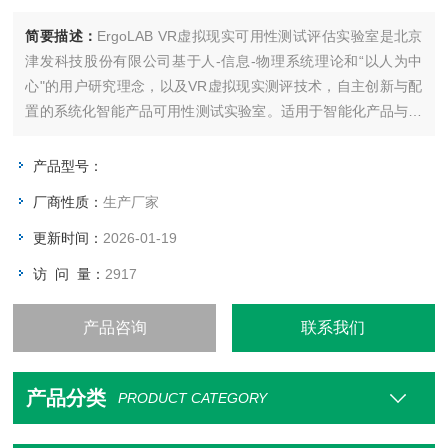
简要描述：
ErgoLAB VR虚拟现实可用性测试评估实验室是北京
津发科技股份有限公司基于人-信息-物理系统理论和“以人为中
心"的用户研究理念，以及VR虚拟现实测评技术，自主创新与配
置的系统化智能产品可用性测试实验室。适用于智能化产品与装
备虚拟数字样机的可用性测试与评价，在VR虚拟现实三维可视化
场景中实时显示产品设计与人机交互反馈效果，并能够同步采集
产品型号：
多维度人因与人机交互数据，综合评价和验证产品可用性。
厂商性质：
生产厂家
更新时间：
2026-01-19
访 问 量：
2917
产品咨询
联系我们
产品分类
PRODUCT CATEGORY