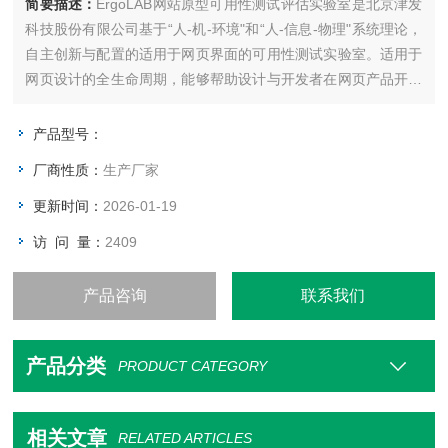
简要描述：
ErgoLAB网站原型可用性测试评估实验室是北京津发
科技股份有限公司基于“人-机-环境"和“人-信息-物理"系统理论，
自主创新与配置的适用于网页界面的可用性测试实验室。适用于
网页设计的全生命周期，能够帮助设计与开发者在网页产品开发
初期的方案评审和产品投产阶段提供改进方案、产品销售疲软期
找出问题症结。实验室广泛应用于网页端的人机界面设计、网页
产品型号：
端的产品与广告营销、网页产品可用性测试等。
厂商性质：
生产厂家
更新时间：
2026-01-19
访 问 量：
2409
产品咨询
联系我们
产品分类
PRODUCT CATEGORY
相关文章
RELATED ARTICLES