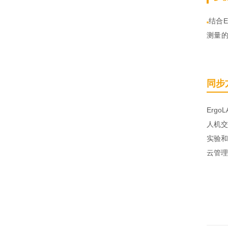
结合
测量
同步
Erg
人机交
实验和
云管理