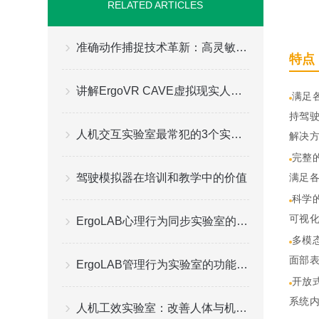
RELATED ARTICLES
准确动作捕捉技术革新：高灵敏度动作捕捉设备，赋能影视游戏创作新高度
特点
讲解ErgoVR CAVE虚拟现实人机交互测评实验室的功能
满足
持驾
人机交互实验室最常犯的3个实验设计错误，第2个几乎人人中招
解决
完整
驾驶模拟器在培训和教学中的价值
满足
科学
可视
ErgoLAB心理行为同步实验室的系统组成
多模
面部
ErgoLAB管理行为实验室的功能特点
开放
系统
人机工效实验室：改善人体与机器的交互体验