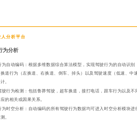
驶人分析平台
行为分析
行为自动编码：根据多维数据综合算法模型，实现驾驶行为的自动识别
、换道行为（左换道、右换道、倒车、掉头）以及驾驶速度（低速、中
统计。
驾驶行为检测：包括鲁莽驾驶，超车换道，接打电话，跟车行为以及不
反应的相关或因果关系。
行为时空分析：自动编码的所有驾驶行为数据均可进入时空分析模块进
预测。