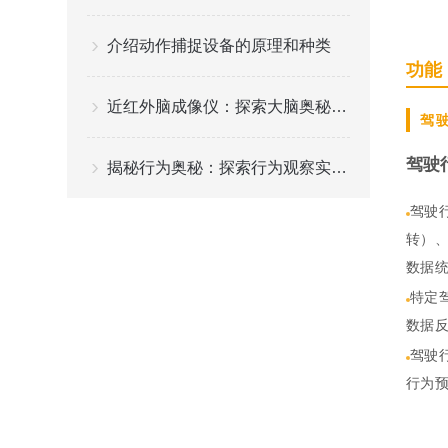
介绍动作捕捉设备的原理和种类
功能
近红外脑成像仪：探索大脑奥秘的新工具
驾
驾驶
揭秘行为奥秘：探索行为观察实验室的无限可能
驾驶
转）
数据
特定
数据
驾驶
行为