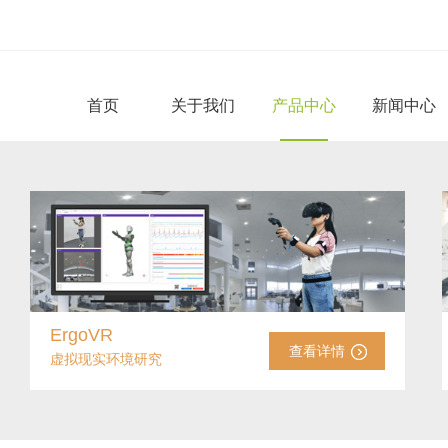
首页
关于我们
产品中心
新闻中心
ErgoVR
查看详情
虚拟现实环境研究