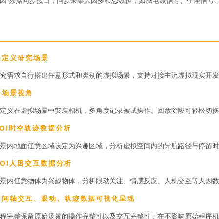
因 数据同步接口，同步采集人因多模态数据，如脑电波信号、生理信号
.自定义研究场景
究需求自行搭建任意形式和类别的虚拟场景，支持对接主流虚拟现实开发
多场景视角
定义在虚拟场景中安装相机，多角度记录被试操作。回放阶段可轻松切换
SOI时空轨迹数据分析
景内地面任意区域设定为兴趣区域，分析虚拟空间内的导航路径与停留时
AOI人因交互数据分析
景内任意物体为兴趣物体，分析眼动关注、情感反应、人机交互等人因数
.时间轴交互、眼动、轨迹数据可视化呈现
程完整保留原始场景的操作完整性以及交互完整性，在不影响原始程序机