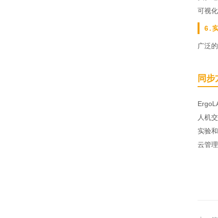
可视化
6.
广泛的
同步
Erg
人机交
实验和
云管理