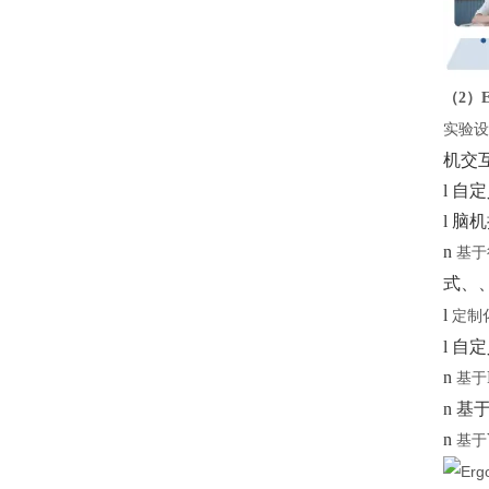
（
2）
实验设
机交
l
自定
l
脑机
n
基于
式
、
l
定制
l
自定
n
基于
n
基
n
基于