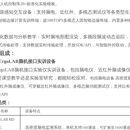
人机控制等20+标准化实验模板。
级感知交互设备：支持脑电、近红外、多模态测试仪等各类型生
智能边缘计算实训终端：超
100TOPS多模态人因智能边缘终端，内置多
化数据与分析教学：实时脑地形图渲染，多频段脑波动态追踪，
式传输处理：支持数据实时传输处理，开放
SDK/API，与智能外控联动
组成
：
ErgoLAB脑机接口
实训
设备
ErgoLAB脑机接口实验仪实训设备，包括脑电仪、近红外脑成
是课堂教学还是实验室研究，都能轻松应对。
包括脑电设备
:高密度
红外脑成像仪、可穿戴近红外脑成像仪、多模态脑功能测试仪；支持以有线/
/API
品类：
备名称
设备特点
oLAB HD
G
高密度脑电监测系统，单机支持
160通道，可扩展至160