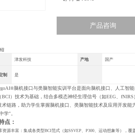
产品咨询
绍
津发科技
产地
国产
定制
是
ErgoAI®脑机接口与类脑智能实训平台是面向脑机接口、人工
（BCI）技术为基础，结合多模态神经生理信号（如EEG、fNI
技术链路，助力学生掌握脑机接口、类脑智能技术及应用开发能
中学"。
特点
：
库资源丰富：集成各类型
BCI范式（如SSVEP、P300、运动想象等