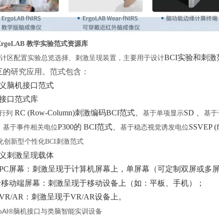
ErgoLAB 教学实验范式资源库
BCI实验和刺
计区配置实验总览选择、刺激呈现装置，主要用于设计
互的
研究
应用。
范式包含：
义脑机接口范式
接口范式库
RC (Row-Column)刺激编码BCI范式
、
SD
、
行列
基于单项显示
基于
、
P300的 BCI范式
、
SSVEP 
基于事件相关电位
基于稳态视觉诱发电位
化创新型个性化
BCI刺激范式
义刺激呈现载体
PC屏幕：刺激呈现于计算机屏幕上，单屏幕（可定制双屏或多
于移动端屏幕：刺激呈现于移动设备上（如：平板、手机）；
VR/AR：刺激呈现于VR/AR设备上。