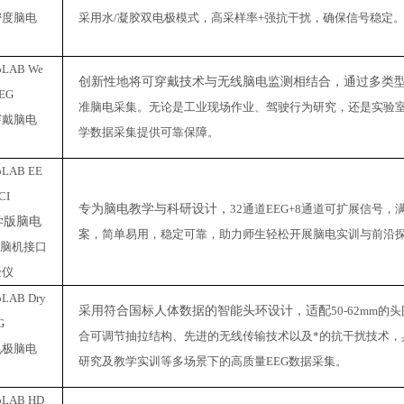
密度脑电
采用水/凝胶双电极模式，高采样率+强抗干扰，确保信号稳定
oLAB We
创新性地将可穿戴技术与无线脑电监测相结合，通过多类
EEG
准脑电采集。无论是工业现场作业、驾驶行为研究，还是实验
穿戴脑电
学数据
采集提供可靠保障。
oLAB EE
CI
专为脑电教学与科研设计，
32通道EEG+8通道可扩展信
学版脑电
案，简单易用，稳定可靠，助力师生轻松开展脑电实训与前沿
&脑机接口
验仪
oLAB Dry
采用符合国标人体数据的智能头环设计，适配
50-62m
G
合可调节抽拉结构、先进的无线传输技术以及*的抗干扰技术，
电极脑电
研究及教学实训等多场景下的高质量EEG数据采集。
oLAB HD