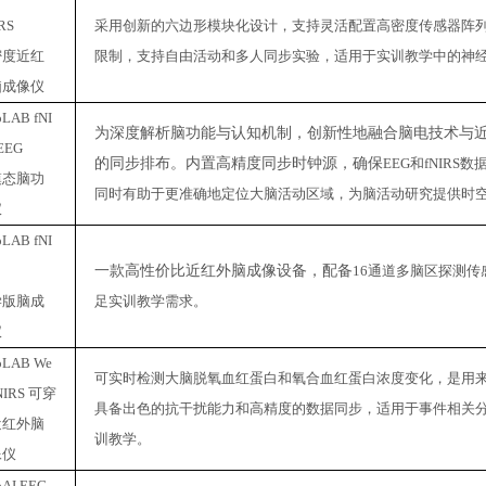
IRS
采用创新的六边形模块化设计，支持灵活配置高密度传感器阵
密度近红
限制，支持自由活动和多人同步实验，适用于
实训教学中的
神
脑成像仪
oLAB fNI
为深度解析脑功能与认知机制，创新性地融合脑电技术与
EEG
的同步排布。内置高精度同步时钟源，确保
EEG和fNIR
模态脑功
同时有助于更准确地定位大脑活动区域，为脑活动研究提供时
仪
oLAB fNI
一款高性价比近红外脑成像设备，配备
16通道多脑区探测
学版脑成
足
实训教学
需求。
仪
oLAB We
可实时检测大脑脱氧血红蛋白和氧合血红蛋白浓度变化，是用
fNIRS 可穿
具备出色的抗干扰能力和高精度的数据同步，适用于事件相关
近红外脑
训教学
。
像仪
oAI EEG