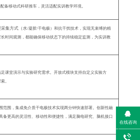
。配备移动式科研推车，灵活适配
实训教学环境
。
型采集方式（水
/凝胶/干电极）和抗干扰技术，实现无束缚的精
室长时间观测，都能确保移动状态下的持续稳定监测，为
实训教
号，满足课堂演示与实验研究需求。开放式模块支持自定义实验方
探索。
m的头围范围，集成免介质干电极技术实现两分钟快速部署。创新性融
具备更高的灵活性、移动性和便捷性，满足脑电研究、脑机接口
在线咨询