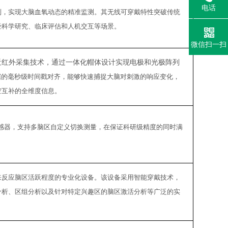
电话
列，实现大脑血氧动态的精准监测。其无线可穿戴特性突破传统
经科学研究、临床评估和人机交互等场景。
微信扫一扫
近红外采集技术，通过一体化帽体设计实现电极和光极阵列
S数据的毫秒级时间戳对齐，能够快速捕捉大脑对刺激的响应变化，
空互补的全维度信息。
传感器，支持多脑区自定义切换测量，在保证科研级精度的同时满
来反应脑区活跃程度的专业化设备。该设备采用智能穿戴技术，
分析、区组分析以及针对特定兴趣区的脑区激活分析等广泛的
实