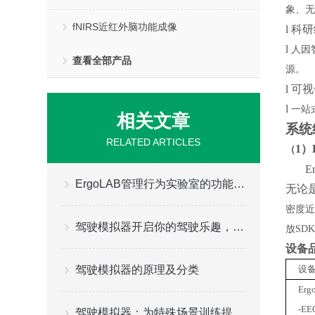
象、无
fNIRS近红外脑功能成像
l
科研
l
人因
查看全部产品
源。
l
可视
l
一站
相关文章
系统
RELATED ARTICLES
1）
（
ErgoLAB管理行为实验室的功能特点
无论
密度近
驾驶模拟器开启你的驾驶乐趣，给你更好的游戏体验
放SDK
设备
驾驶模拟器的原理及分类
设
Erg
-EE
驾驶模拟器：为特殊场景训练提供定制化解决方案