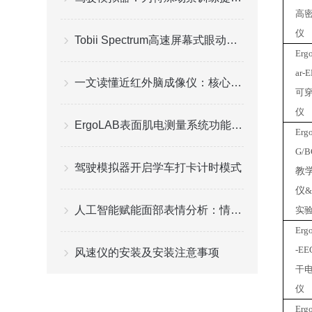
高
仪
Tobii Spectrum高速屏幕式眼动仪的特点
Erg
ar-
一文读懂近红外脑成像仪：核心技术参数、选购要点与不同场景适配方案指南
可
仪
ErgoLAB表面肌电测量系统功能特点
Erg
G/B
驾驶模拟器开启学车打卡计时模式
教
仪
人工智能赋能面部表情分析：情感识别的新纪元
实
Erg
-EE
风速仪的安装及安装注意事项
干
仪
Erg