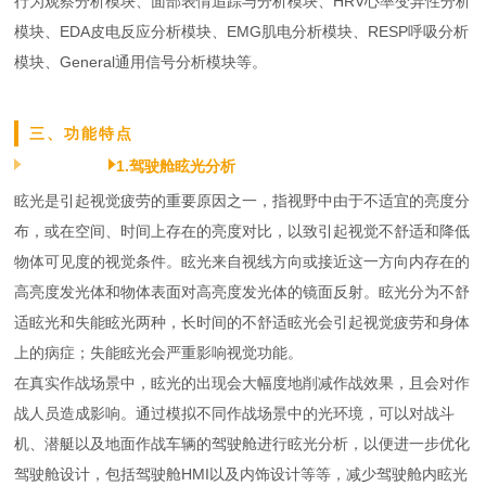
行为观察分析模块、面部表情追踪与分析模块、HRV心率变异性分析
模块、EDA皮电反应分析模块、EMG肌电分析模块、RESP呼吸分析
模块、General通用信号分析模块等。
三、功能特点
1.驾驶舱眩光分析
眩光是引起视觉疲劳的重要原因之一，指视野中由于不适宜的亮度分
布，或在空间、时间上存在的亮度对比，以致引起视觉不舒适和降低
物体可见度的视觉条件。眩光来自视线方向或接近这一方向内存在的
高亮度发光体和物体表面对高亮度发光体的镜面反射。眩光分为不舒
适眩光和失能眩光两种，长时间的不舒适眩光会引起视觉疲劳和身体
上的病症；失能眩光会严重影响视觉功能。
在真实作战场景中，眩光的出现会大幅度地削减作战效果，且会对作
战人员造成影响。通过模拟不同作战场景中的光环境，可以对战斗
机、潜艇以及地面作战车辆的驾驶舱进行眩光分析，以便进一步优化
驾驶舱设计，包括驾驶舱HMI以及内饰设计等等，减少驾驶舱内眩光