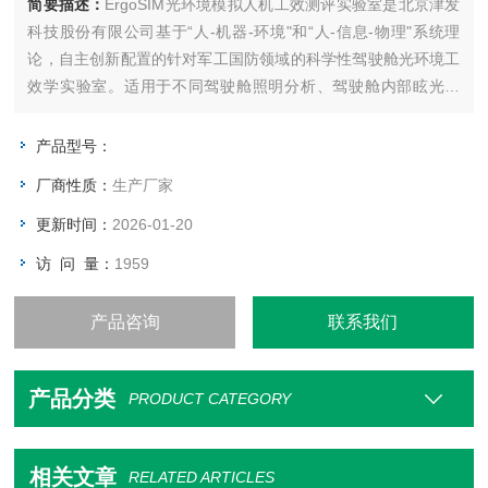
简要描述：
ErgoSIM光环境模拟人机工效测评实验室是北京津发
科技股份有限公司基于“人-机器-环境"和“人-信息-物理"系统理
论，自主创新配置的针对军工国防领域的科学性驾驶舱光环境工
效学实验室。适用于不同驾驶舱照明分析、驾驶舱内部眩光分
析、环境眩光分析等多种针对于驾驶舱光环境工效学的研究。
产品型号：
厂商性质：
生产厂家
更新时间：
2026-01-20
访 问 量：
1959
产品咨询
联系我们
产品分类
PRODUCT CATEGORY
相关文章
RELATED ARTICLES