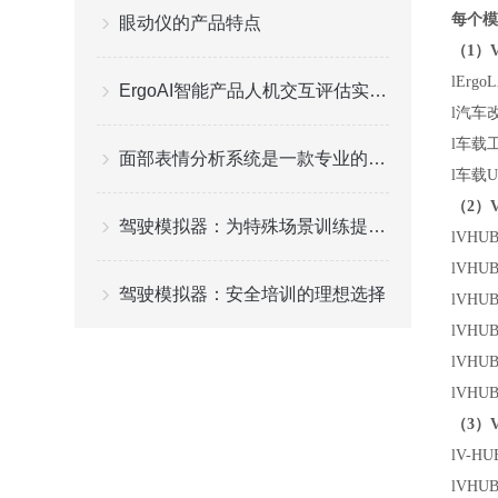
每个模
眼动仪的产品特点
（1）
l
Erg
ErgoAI智能产品人机交互评估实验室功能应用情况分析
l
汽车
l
车载
面部表情分析系统是一款专业的面部表情分析与状态识别工具
l
车载U
（2）
驾驶模拟器：为特殊场景训练提供定制化解决方案
l
VHU
l
VHU
驾驶模拟器：安全培训的理想选择
l
VHU
l
VHU
l
VHU
l
VHU
（3）V
l
V-H
l
VHUB