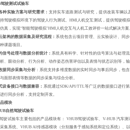
UB驾驶测试试验车
各种实验方案与研究需求：
支持实车道路测试与研究，提供改装车辆以及
持驾驶模拟环境下的驾驶人行为测试、HMI人机交互测试，提供驾驶模
仿真，实现“智能驾驶模拟"HMI人机交互与人机工效评价一站式解决方案
云架构的数据采集及研究流程：
系统包含云项目管理、云实验设计、同步
种课题项目。
的信号处理与数据分析统计：
系统具有科学、针对性的信号算法与处理流
析、眼动分析、行为分析、动作姿态伤害评估以及表情与状态识别等，输
数据同步采集与分析
：系统支持多维度数据的实时同步与事后同步，包含
与面部表情等数据的同步采集与综合分析。
式设备接口与数据兼容：
系统通过SDK/API/TTL等广泛的数据接口
进行同步分析，支持定制开发。
品模块
HUB自然驾驶试验车
B驾驶试验车主要包括的产品模块有： VHUB驾驶试验车、V-HUB 汽车测试采集
采集系统、VHUB AI传感器模块（分别服务于感知系统和定位系统）、以及V-H