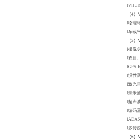
l
VHU
（4）V
l
物理
l
车载
（5）
l
摄像
l
双目、
l
GPS-
l
惯性测量
l
激光
l
毫米
l
超声
l
编码
l
ADA
l
多传
（6）V