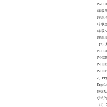
l
V-H
l
车载
l
车载
l
车载
l
车载A
l
车载激
（7）
l
V-H
l
VHU
l
VHU
l
VHU
2、E
Erg
数据处
领域的
（1）