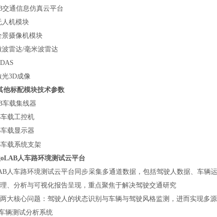
UB交通信息仿真云平台
无人机模块
全景摄像机模块
微波雷达/毫米波雷达
DAS
光3D成像
其他标配模块技术参数
UB车载集线器
B车载工控机
B车载显示器
B车载系统支架
rgoLAB人车路环境测试云平台
oLAB人车路环境测试云平台同步采集多通道数据，包括驾驶人数据、车
理、分析与可视化报告呈现，重点聚焦于解决驾驶交通研究
两大核心问题：驾驶人的状态识别与车辆与驾驶风格监测，进而实现多源
 车辆测试分析系统