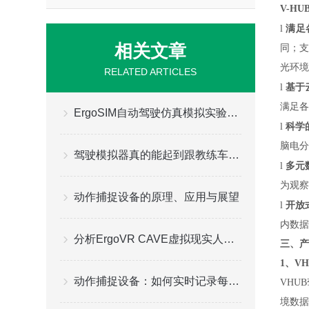
V-H
l
满足
相关文章
同；支
光环境
RELATED ARTICLES
l
基于
满足各
ErgoSIM自动驾驶仿真模拟实验室简介
l
科学
脑电分
驾驶模拟器真的能起到跟教练车一样的效果吗?
l
多元
为观察
动作捕捉设备的原理、应用与展望
l
开放
内数据
分析ErgoVR CAVE虚拟现实人机交互测评实验室的组成
三、产
1、V
动作捕捉设备：如何实时记录每一个细微动作
VHU
境数据