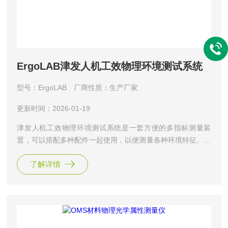
ErgoLAB津发人机工效物理环境测试系统
型号：ErgoLAB
厂商性质：生产厂家
更新时间：2026-01-19
津发人机工效物理环境测试系统是一套方便的多指标测量装
置，可以搭配多种配件一起使用，以便测量各种环境特征。主
要应用在基于实验室环境或真实自然场景中环境数据的测量与
了解详情
分析，研究环境变化的同时分析人的生理、心理与行为的特征
变化等。可测量指标包括：温度、相对湿度、空气流速、噪音
等级（第2类）、照明等级（C类）、VOC（可挥发性有机
物）、二氧化碳、一氧化碳、可吸入颗粒物等。