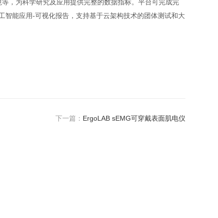
境等，为科学研究及应用提供完整的数据指标。平台可完成完
人工智能应用-可视化报告，支持基于云架构技术的团体测试和大
下一篇：
ErgoLAB sEMG可穿戴表面肌电仪