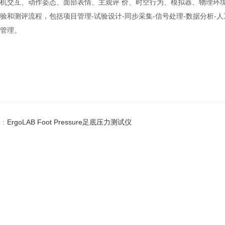
机交互、动作姿态、面部表情、主观评 价、时空行为、模拟器、物理环
验和测评流程，包括项目管理-试验设计-同步采集-信号处理-数据分析-
管理。
：
ErgoLAB Foot Pressure足底压力测试仪