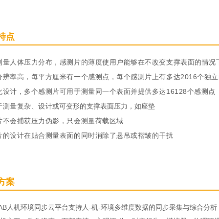
特点
测量人体压力分布，感测片的薄度使用户能够在不改变支撑表面的情况
分辨率高，每平方厘米有一个感测点，每个感测片上有多达2016个独
化设计，多个感测片可用于测量同一个表面并提供多达16128个感测点
于测量复杂、设计
或可变形的支撑表面压力，如座垫
片不会捕获压力伪影，只会测量荷载区域
片的设计在贴合测量表面的同时消除了悬吊或褶皱的干扰
方案
oLAB人机环境同步云平台支持人-机-环境多维度数据的同步采集与综合