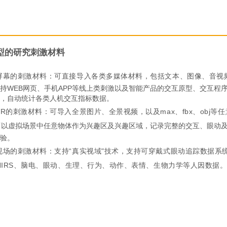
型的研究刺激材料
屏幕的刺激材料：可直接导入各类多媒体材料，包括文本、图像、音视
持WEB网页、手机APP等线上类刺激以及智能产品的交互原型、交互程
，自动统计各类人机交互指标数据。
R的刺激材料：可导入全景图片、全景视频，以及max、fbx、obj等任意格式
可以
虚拟场景中任意物体作为兴趣区及兴趣区域，记录完整的交互、眼动及
验。
现场的刺激材料：支持“真实视域"技术，支持可穿戴式眼动追踪数据系
NIRS、脑电、眼动、生理、行为、动作、表情、生物力学等人因数据