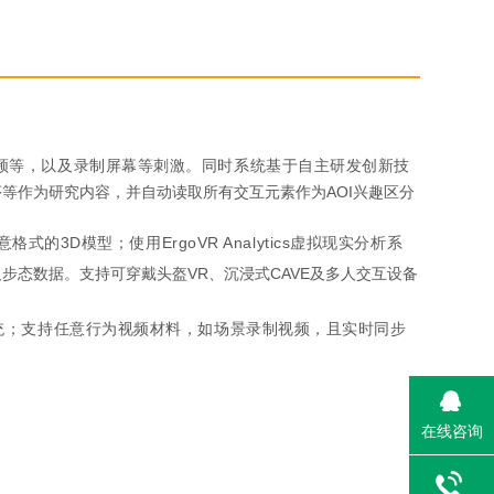
频等，以及录制屏幕等刺激。同时系统基于自主研发创新
技
序等作为研究内容，并自动读取所有交互元素作为AOI兴趣区分
的3D模型；使用ErgoVR Analytics虚拟现实分析系
步态数据。支持可穿戴头盔VR、沉浸式CAVE及多人交互设备
统；支持任意行为视频材料，如场景录制视频，且实时同步
。
在线咨询