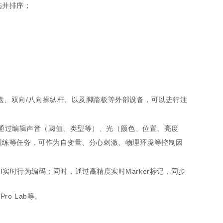
选并排序；
盘、双向/八向操纵杆、以及脚踏板等外部设备，可以进行注
与呈现，通过编辑声音（阈值、类型等）、光（颜色、位置、亮度
训练等任务，可作为自变量、分心刺激、物理环境等控制因
I实时行为编码；同时，通过高精度实时Marker标记，
同步
ro Lab等。