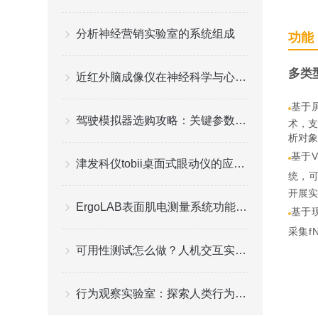
分析神经营销实验室的系统组成
功能
多类
近红外脑成像仪在神经科学与心理学中的应用
基于
驾驶模拟器选购攻略：关键参数（仿真度、场景数量）+ 适配场景
术，支
析对象
基于V
津发科仪tobii桌面式眼动仪的应用领域
统，
开展实
ErgoLAB表面肌电测量系统功能特点
基于
采集f
可用性测试怎么做？人机交互实验室的标准操作流程
行为观察实验室：探索人类行为的奥秘之地