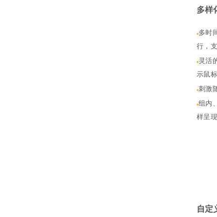
多样
多时
行，
灵活
示鼠
刺激
组内
样呈
自定