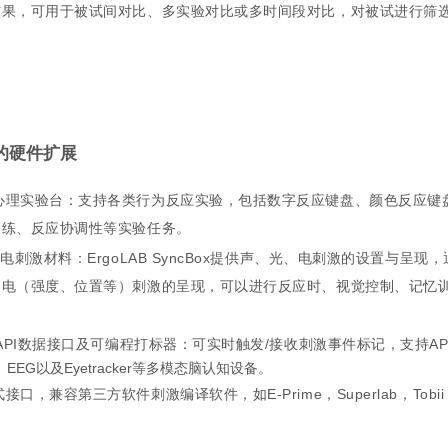
结果，可用于被试间对比、多实验对比或多时间段对比，对被试进行筛
的硬件扩展
心理实验台：支持各类行为反应实验，包括数字反应键盘、颜色反应键
训练、反应协调性等实验任务。
光/电刺激材料：ErgoLAB SyncBox提供声、光、电刺激的设置
、电（强度、位置等）刺激的呈现，可以进行反应时、视觉控制、记忆
L/API数据接口及可编程打标器：可实时触发/接收刺激事件标记，支持AP
s、EEG以及Eyetracker等多模态脑认知设备。
接口，兼容第三方软件刺激编译软件，如E-Prime，Superlab，Tobii P