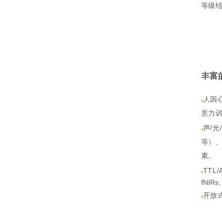
等级
丰富
人因
意力
声/
等）
素。
TT
fNIR
开放式