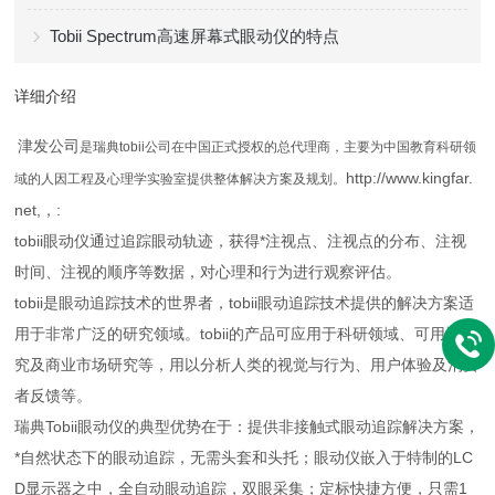
Tobii Spectrum高速屏幕式眼动仪的特点
详细介绍
津发公司
是瑞典
tobii
公司在中国正式授权的总代理商，主要为中国教育科研领
http://www.kingfar.
域的人因工程及心理学实验室提供整体解决方案及规划。
net,，:
tobii眼动仪通过追踪眼动轨迹，获得*注视点、注视点的分布、注视
时间、注视的顺序等数据，对心理和行为进行观察评估。
tobii是眼动追踪技术的世界者，tobii眼动追踪技术提供的解决方案适
用于非常广泛的研究领域。tobii的产品可应用于科研领域、可用性研
究及商业市场研究等，用以分析人类的视觉与行为、用户体验及消费
者反馈等。
瑞典Tobii眼动仪的典型优势在于：提供非接触式眼动追踪解决方案，
*自然状态下的眼动追踪，无需头套和头托；眼动仪嵌入于特制的LC
D显示器之中，全自动眼动追踪，双眼采集；定标快捷方便，只需1