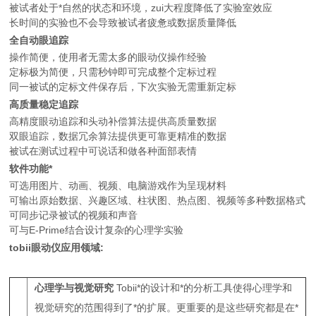
被试者处于*自然的状态和环境，zui大程度降低了实验室效应
长时间的实验也不会导致被试者疲惫或数据质量降低
全自动眼追踪
操作简便，使用者无需太多的眼动仪操作经验
定标极为简便，只需秒钟即可完成整个定标过程
同一被试的定标文件保存后，下次实验无需重新定标
高质量稳定追踪
高精度眼动追踪和头动补偿算法提供高质量数据
双眼追踪，数据冗余算法提供更可靠更精准的数据
被试在测试过程中可说话和做各种面部表情
软件功能*
可选用图片、动画、视频、电脑游戏作为呈现材料
可输出原始数据、兴趣区域、柱状图、热点图、视频等多种数据格式
可同步记录被试的视频和声音
可与E-Prime结合设计复杂的心理学实验
tobii
眼动仪应用领域
:
心理学与视觉研究
Tobii*的设计和*的分析工具使得心理学和
视觉研究的范围得到了*的扩展。更重要的是这些研究都是在*