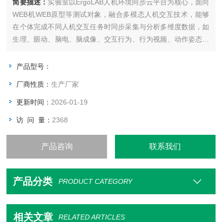
简要描述：
实验室以ErgoLAB人机环境同步云平台为核心，面向
WEB机WEB原型等测试对象，融合多模态人机交互技术，能够
在个体完成不同人机交互任务时同步采集与分析多维度数据，如
生理、眼动、脑电、脑成像、交互行为、行为视频、动作姿态、
物理环境等，分析个体的注意力、情绪、认知负荷、疲劳等状
态，对WEB产品设计优化和方案迭代提供客观量化的数据支撑。
产品型号：
厂商性质：
生产厂家
更新时间：
2026-01-19
访 问 量：
2368
产品咨询
联系我们
产品分类
PRODUCT CATEGORY
相关文章
RELATED ARTICLES