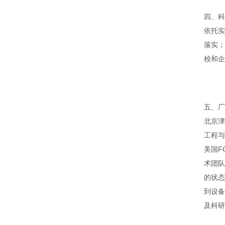
四、科
依托实
落实；
校和企
五、厂
北京津
工程与
美国F
术团队
的状态
到设备
及科研