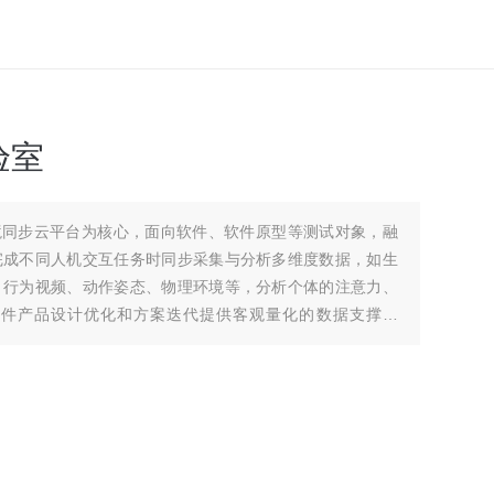
验室
机环境同步云平台为核心，面向软件、软件原型等测试对象，融
完成不同人机交互任务时同步采集与分析多维度数据，如生
、行为视频、动作姿态、物理环境等，分析个体的注意力、
软件产品设计优化和方案迭代提供客观量化的数据支撑。
京津发科技股份有限公司基于“人-机