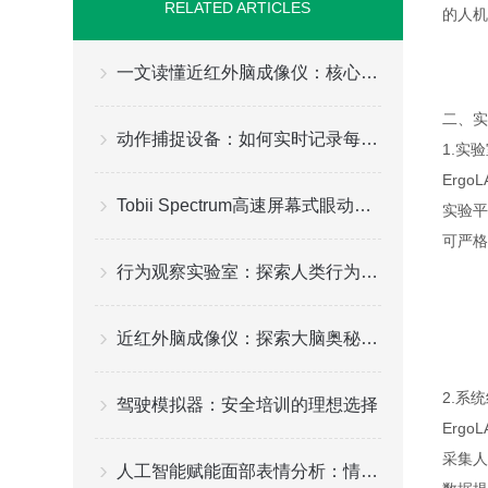
RELATED ARTICLES
的人机
一文读懂近红外脑成像仪：核心技术参数、选购要点与不同场景适配方案指南
二、实
动作捕捉设备：如何实时记录每一个细微动作
1.
实验
Erg
Tobii Spectrum高速屏幕式眼动仪的特点
实验平
可严格
行为观察实验室：探索人类行为的奥秘之地
近红外脑成像仪：探索大脑奥秘的新工具
2.系
驾驶模拟器：安全培训的理想选择
Erg
采集人
人工智能赋能面部表情分析：情感识别的新纪元