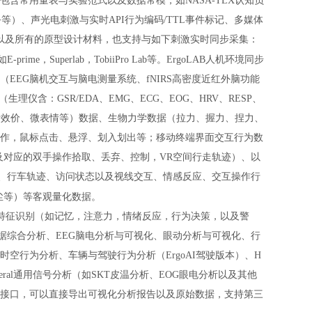
含常用量表与实验范式以及数据常模，如NASA-TLX认知负
务等）、声光电刺激与实时API行为编码/TTL事件标记、多媒体
，以及所有的原型设计材料，也支持与如下刺激实时同步采集：
Superlab，TobiiPro Lab等。
ErgoLAB人机环境同步
EEG脑机交互与脑电测量系统、fNIRS高密度近红外脑功能
理仪含：GSR/EDA、EMG、ECG、EOG、HRV、RESP、
、情绪效价、微表情等）数据、生物力学数据（拉力、握力、捏力、
作，鼠标点击、悬浮、划入划出等；移动终端界面交互行为数
及对应的双手操作拾取、丢弃、控制，VR空间行走轨迹）、以
迹、行车轨迹、访问状态以及视线交互、情感反应、交互操作行
尘等）等客观量化数据。
特征识别（如记忆，注意力，情绪反应，行为决策，以及警
数据综合分析、EEG脑电分析与可视化、眼动分析与可视化、行
空行为分析、车辆与驾驶行为分析（ErgoAI驾驶版本）、H
neral通用信号分析（如SKT皮温分析、EOG眼电分析以及其他
接口，可以直接导出可视化分析报告以及原始数据，支持第三