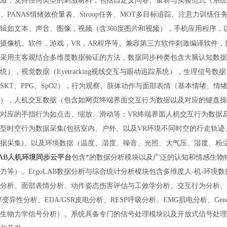
激，支持任何类型的刺激材料，包括自定义问卷、量表与实验范式（系统包
、PANAS情绪效价量表、Stroop任务、MOT多目标追踪、注意力训练任
辑如文本、声音、图像，视频（含360度图片和视频），手机应用程序
摄像机、软件，游戏，VR，AR程序等。兼容第三方软件刺激编译软件，如E-prime，
采用主客观结合多维度数据验证的方法，数据同步种类包含大脑认知数据（
统），视觉数据（Eyetracking视线交互与眼动追踪系统），生理信号数据（生
P/SKT、PPG、SpO2），行为观察、肢体动作与面部表情（基本情绪
），人机交互数据（包含如网页终端界面交互行为数据以及对应的键盘操
对应的手指行为如点击、缩放、滑动等；VR终端界面人机交互行为数据
型时空行为数据采集(包括室内、户外、以及VR环境不同时空的行走轨
据采集)、以及环境数据（温度、湿度、噪音、光照、大气压、湿度、粉
oLAB人机环境同步云平台
包含*的数据分析模块以及广泛的认知和情感生物
力等）。ErgoLAB数据分析与综合统计分析模块包含多维度人-机-环境
分析、面部表情分析、动作姿态伤害评估与工效学分析、交互行为分析、时
率变异性分析、EDA/GSR皮电分析、RESP呼吸分析、EMG肌电分析、Ge
生物力学信号分析）。系统具备专门的信号处理模块以及开放式信号处理