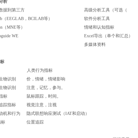
分析
数据到第三方
高级分析工具
（可选（
lab（EEGLAB，BCILAB等）
软件分析工具
hon（MNE等）
情绪和认知指标
oguide WE
Excel导出（单个和汇总）
多媒体资料
标
人类行为指标
生物识别
价，情绪，情绪影响
生物识别
注意，记忆，参与。
指标
鼠标跟踪，时间。
追踪指标
视觉注意，注视
动机和行为
隐式联想响应测试（IAT和启动）
指标
位置追踪