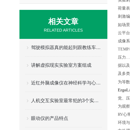
实验刺
荷量表
刺激编
相关文章
如场景
RELATED ARTICLES
云平台
成像系
驾驶模拟器真的能起到跟教练车一样的效果吗?
TEM
压力…
讲解虚拟现实实验室方案组成
据以及
及多类
为等数
近红外脑成像仪在神经科学与心理学中的应用
Erg
觉、压
人机交互实验室最常犯的3个实验设计错误，第2个几乎人人中招
为观察
RV心
眼动仪的产品特点
环境与