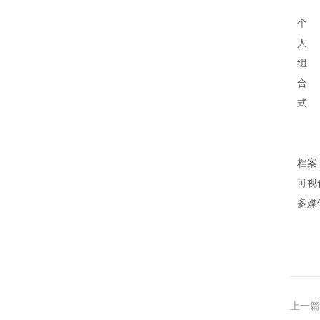
个
人
组
合
式
档案
可视
多媒
上一篇