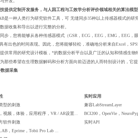
与开发。
技提供定制开发服务，与人因工程与工效学分析评价领域相关的算法模型
oLAB是一种人类行为研究软件工具，可 无缝同步35种以上传感器模式
数据收集和导出以进行完整的分析。
同步，您将能够从各种传感器模式（GSR，ECG，EEG，EMG，EEG，
.）具有出色的时间表现。因此，您将能够轻松，准确地分析来自Excel，SPSS
提供常用的研究设计模板，*的数据分析平台以及广泛的认知和情感生物
为那些希望在生理数据解码和分析方面向前迈进的人而特别设计的，它提
步数据采集
性
实时应用
类型的刺激
兼容LabStreamLayer
，视频，体验，应用程序，VR / AR设置...
BCI200，OpenVie，NeuroPype
方软件刺激
实时API
LAB，Eprime，Tobii Pro Lab ...