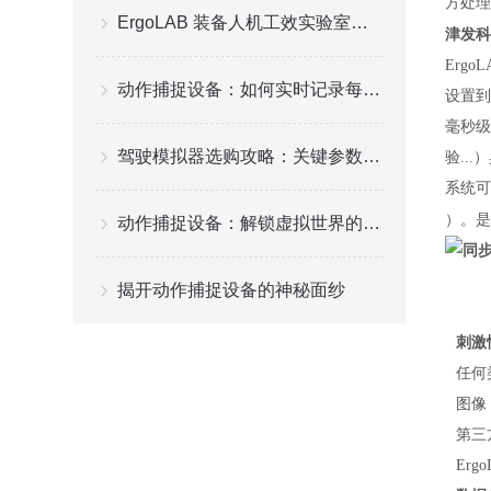
方处理
ErgoLAB 装备人机工效实验室建设方案
津发科
Erg
动作捕捉设备：如何实时记录每一个细微动作
设置到
毫秒级
驾驶模拟器选购攻略：关键参数（仿真度、场景数量）+ 适配场景
验..
系统可
）。是
动作捕捉设备：解锁虚拟世界的真实动作
同
揭开动作捕捉设备的神秘面纱
刺激
任何
图像
第三
Ergo