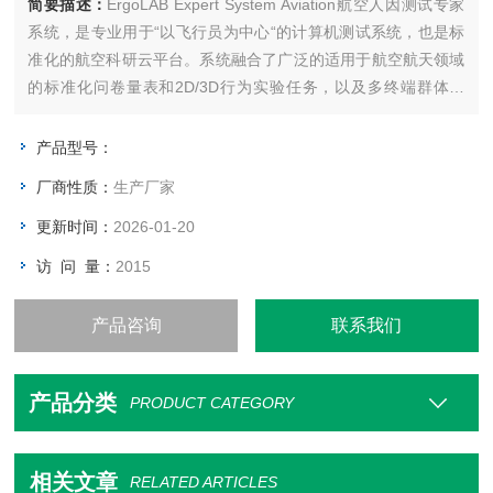
简要描述：
ErgoLAB Expert System Aviation航空人因测试专家
系统，是专业用于“以飞行员为中心“的计算机测试系统，也是标
准化的航空科研云平台。系统融合了广泛的适用于航空航天领域
的标准化问卷量表和2D/3D行为实验任务，以及多终端群体测
试、大数据常模计算以及能力等级排名等功能。 系统一方面可用
于对操作人员能力的测评、训练以及选拔等工作，另一方面结合
产品型号：
ErgoLAB人机环境同步云平台，进行
厂商性质：
生产厂家
更新时间：
2026-01-20
访 问 量：
2015
产品咨询
联系我们
产品分类
PRODUCT CATEGORY
相关文章
RELATED ARTICLES