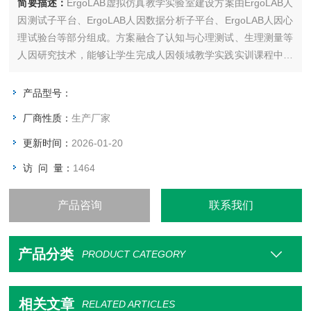
简要描述：
ErgoLAB虚拟仿真教学实验室建设方案由ErgoLAB人
因测试子平台、ErgoLAB人因数据分析子平台、ErgoLAB人因心
理试验台等部分组成。方案融合了认知与心理测试、生理测量等
人因研究技术，能够让学生完成人因领域教学实践实训课程中的
数据采集、数据分析等过程，熟悉和应用人因领域先进的研究方
法和技术，培养具备交叉学科能力的新一代人因行业人才。
产品型号：
厂商性质：
生产厂家
更新时间：
2026-01-20
访 问 量：
1464
产品咨询
联系我们
产品分类
PRODUCT CATEGORY
相关文章
RELATED ARTICLES