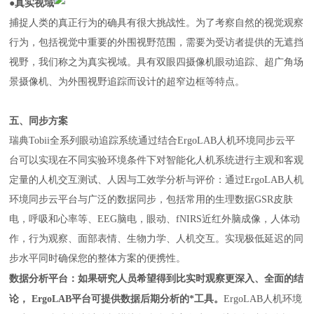
●真实视域
捕捉人类的真正行为的确具有很大挑战性。为了考察自然的视觉观察
行为，包括视觉中重要的外围视野范围，需要为受访者提供的无遮挡
视野，我们称之为真实视域。具有双眼四摄像机眼动追踪、超广角场
景摄像机、为外围视野追踪而设计的超窄边框等特点。
五、同步方案
瑞典Tobii全系列眼动追踪系统通过结合
ErgoLAB
人机环境同步云平
台可以实现在不同实验环境条件下对智能化人机系统进行主观和客观
定量的人机交互测试、人因与工效学分析与评价：通过
ErgoLAB
人机
环境同步云平台与广泛的数据同步，包括常用的生理数据
GSR
皮肤
电，呼吸和心率等、
EEG
脑电，眼动、
fNIRS
近红外脑成像，人体动
作，行为观察、面部表情、生物力学、人机交互。实现极低延迟的同
步水平同时确保您的整体方案的便携性。
数据分析平台：如果研究人员希望得到比实时观察更深入、全面的结
论， ErgoLAB平台可提供数据后期分析的*工具。
ErgoLAB
人机环境