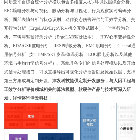
同步云平台综合统计分析模块包含多维度人
-
机
-
环境数据综合分析、
EEG
脑电分析与可视化、眼动分析与可视化、行为观察实时编码分
析、面部表情分析与状态识别、动作姿态伤害评估与工效学分析、交
互行为分析（
ErgoLAB/ErgoVR
人机交互测试版本）、时空行为分
析、车辆与驾驶行为分析（
ErgoLAB
驾驶版本）、
HRV
心率变异性分
析、
EDA/GSR
皮电分析、
RESP
呼吸分析、
EMG
肌电分析、
General
通
用信号分析（如
TEMP/SKT
皮温
/
体温分析、
EOG
眼电分析以及其他
环境与生物力学信号分析）。系统具备专门的信号处理模块以及开放
式信号处理接口，可以直接导出可视化分析报告以及原始数据，支持
第三方集成与定制开发。
津发科技提供定制开发服务，与人因工程与
工效学分析评价领域相关的算法模型、软硬件产品与技术可深入研
发，详情咨询津发科技！