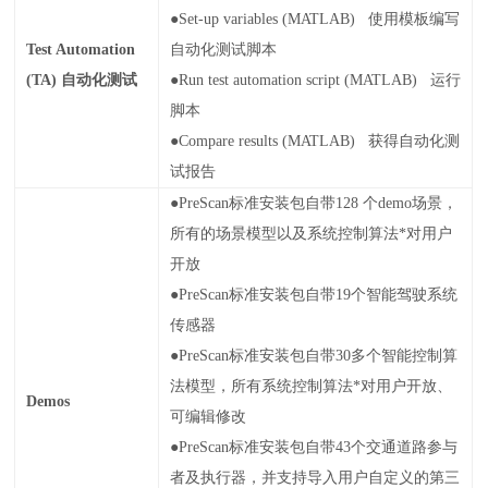
●Set-up variables (MATLAB)
使用模板编写
Test Automation
自动化测试脚本
(TA)
自动化测试
●Run test automation script (MATLAB)
运行
脚本
●Compare results (MATLAB)
获得自动化测
试报告
●PreScan
标准安装包自带
128
个
demo
场景，
所有的场景模型以及系统控制算法*对用户
开放
●PreScan
标准安装包自带
19
个智能驾驶系统
传感器
●PreScan
标准安装包自带
30
多个智能控制算
法模型，所有系统控制算法*对用户开放、
Demos
可编辑修改
●PreScan
标准安装包自带
43
个交通道路参与
者及执行器，并支持导入用户自定义的第三