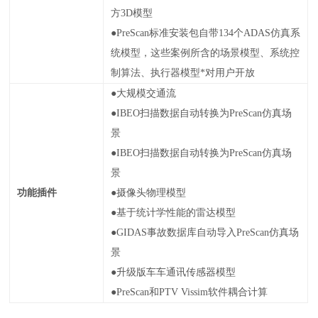
方
3D
模型
●PreScan
标准安装包自带
134
个
ADAS
仿真系
统模型，这些案例所含的场景模型、系统控
制算法、执行器模型*对用户开放
●
大规模交通流
●IBEO
扫描数据自动转换为
PreScan
仿真场
景
●IBEO
扫描数据自动转换为
PreScan
仿真场
景
功能插件
●
摄像头物理模型
●
基于统计学性能的雷达模型
●GIDAS
事故数据库自动导入
PreScan
仿真场
景
●
升级版车车通讯传感器模型
●PreScan
和
PTV Vissim
软件耦合计算