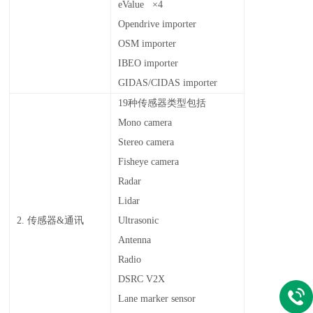
eValue ×4
Opendrive importer
OSM importer
IBEO importer
GIDAS/CIDAS importer
19
种传感器类型包括
Mono camera
Stereo camera
Fisheye camera
Radar
Lidar
2.
传感器
&
通讯
Ultrasonic
Antenna
Radio
DSRC V2X
Lane marker sensor