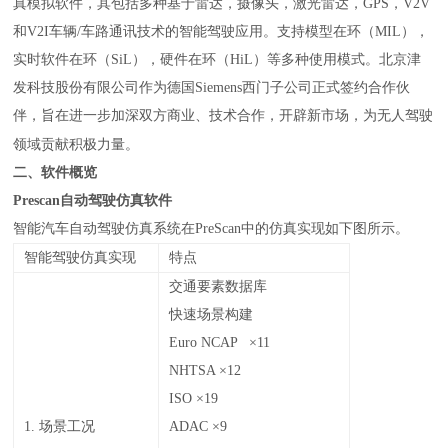
真模拟软件，其包括多种基于雷达，摄像头，激光雷达，
GPS
，
V2V
和
V2I
车辆
/
车路通讯技术的智能驾驶应用。支持模型在环（
MIL
），
实时软件在环（
SiL
），硬件在环（
HiL
）等多种使用模式。北京津
发科技股份有限公司作为德国
Siemens西门子公司正式签约合作伙
伴，旨在进一步加深双方商业、技术合作，开辟新市场，为无人驾驶
领域贡献积极力量。
二、软件概览
Prescan自动驾驶仿真软件
智能汽车自动驾驶仿真系统在
PreScan
中的仿真实现如下图所示。
智能驾驶仿真实现
特点
交通要素数据库
快速场景构建
Euro NCAP ×11
NHTSA ×12
ISO ×19
1.
场景工况
ADAC ×9