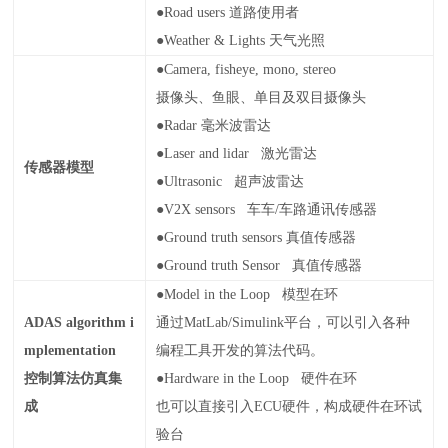
●Road users
道路使用者
●Weather & Lights
天气光照
●Camera, fisheye, mono, stereo
摄像头、鱼眼、单目及双目摄像头
●Radar
毫米波雷达
●Laser and lidar
激光雷达
传感器模型
●Ultrasonic
超声波雷达
●V2X sensors
车车
/
车路通讯传感器
●Ground truth sensors
真值传感器
●Ground truth Sensor
真值传感器
●Model in the Loop
模型在环
ADAS algorithm i
通过
MatLab/Simulink
平台，可以引入各种
mplementation
编程工具开发的算法代码。
控制算法仿真集
●Hardware in the Loop
硬件在环
成
也可以直接引入
ECU
硬件，构成硬件在环试
验台