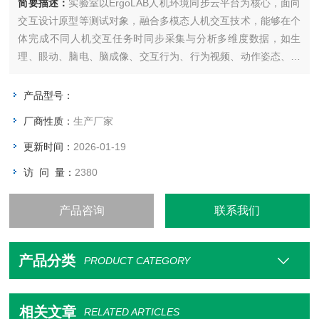
简要描述：
实验室以ErgoLAB人机环境同步云平台为核心，面向
交互设计原型等测试对象，融合多模态人机交互技术，能够在个
体完成不同人机交互任务时同步采集与分析多维度数据，如生
理、眼动、脑电、脑成像、交互行为、行为视频、动作姿态、物
理环境等，分析个体的注意力、情绪、认知负荷、疲劳等状态，
对WEB产品设计优化和方案迭代提供客观量化的数据支撑。
产品型号：
ErgoLAB交互设计可用性测试评估系统是北京津发科技股份有限
厂商性质：
生产厂家
公司基于“
更新时间：
2026-01-19
访 问 量：
2380
产品咨询
联系我们
产品分类
PRODUCT CATEGORY
相关文章
RELATED ARTICLES